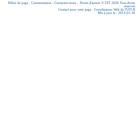
Début de page
-
Commentaires
-
Contactez-nous
-
Droits d'auteur © UIT 2026
Tous droits
réservés
Contact pour cette page :
Coordinateur Web de l'UIT-R
Mis à jour le : 2013-01-30