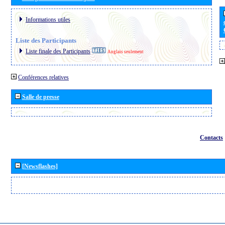
Informations utiles
Liste des Participants
Liste finale des Participants
Anglais seulement
Conférences relatives
Salle de presse
Contacts
[Newsflashes]