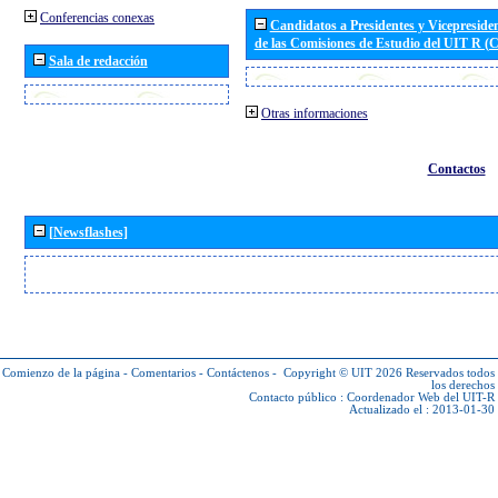
Conferencias conexas
Candidatos a Presidentes y Vicepreside
de las Comisiones de Estudio del UIT R 
Sala de redacción
Otras informaciones
Contactos
[Newsflashes]
Comienzo de la página
-
Comentarios
-
Contáctenos
-
Copyright © UIT 2026
Reservados todos
los derechos
Contacto público :
Coordenador Web del UIT-R
Actualizado el : 2013-01-30