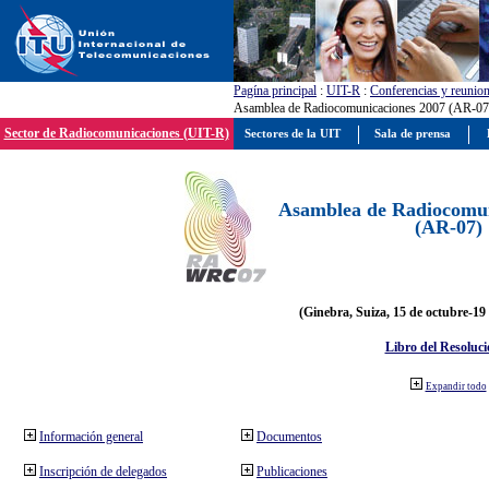
Pagína principal
:
UIT-R
:
Conferencias y reunio
Asamblea de Radiocomunicaciones 2007 (AR-07
Sector de Radiocomunicaciones (UIT-R)
Sectores de la UIT
Sala de prensa
Asamblea de Radiocomun
(AR-07)
(Ginebra, Suiza, 15 de octubre-19
Libro del Resoluci
Expandir todo
Información general
Documentos
Inscripción de delegados
Publicaciones