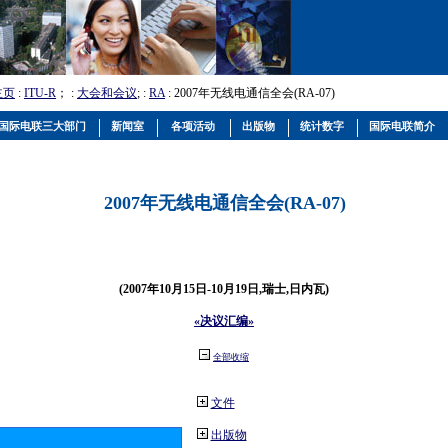
主页
:
ITU-R
； :
大会和会议
; :
RA
: 2007年无线电通信全会(RA-07)
国际电联三大部门
新闻室
各项活动
出版物
统计数字
国际电联简介
2007年无线电通信全会(RA-07)
(2007年10月15日-10月19日,瑞士,日内瓦)
«决议汇编»
全部收缩
文件
出版物