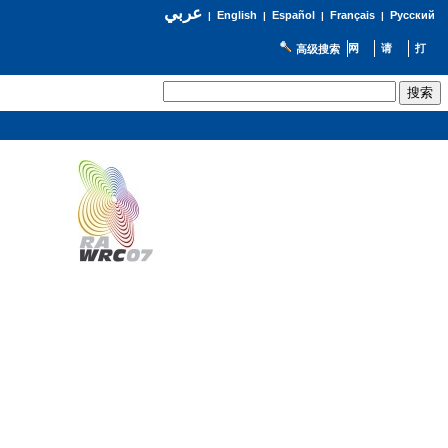
عربي
English
Español
Français
Русский
|
|
|
|
高级搜索