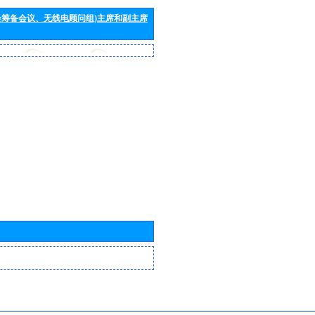
会筹备会议、无线电顾问组)主席和副主席