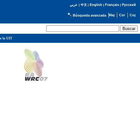
English
Français
Русский
عربي
|
中文
|
|
|
Búsqueda avanzada
e la UIT