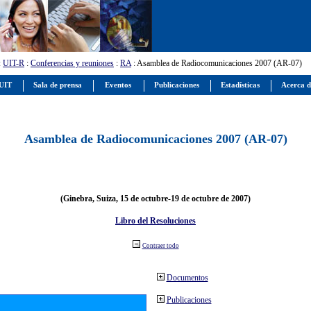
:
UIT-R
:
Conferencias y reuniones
:
RA
: Asamblea de Radiocomunicaciones 2007 (AR-07)
 UIT
Sala de prensa
Eventos
Publicaciones
Estadísticas
Acerca d
Asamblea de Radiocomunicaciones 2007 (AR-07)
(Ginebra, Suiza, 15 de octubre-19 de octubre de 2007)
Libro del Resoluciones
Contraer todo
Documentos
Publicaciones