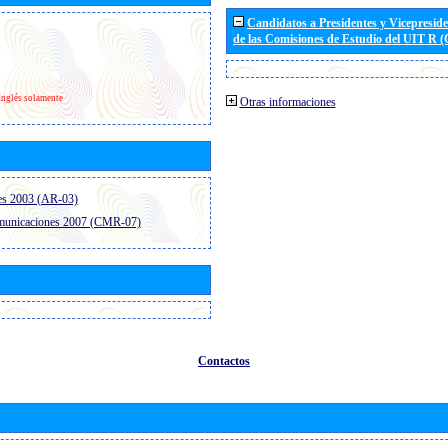
Candidatos a Presidentes y Vicepresid
de las Comisiones de Estudio del UIT R 
Inglés solamente
Otras informaciones
es 2003 (AR-03)
omunicaciones 2007 (CMR-07)
Contactos