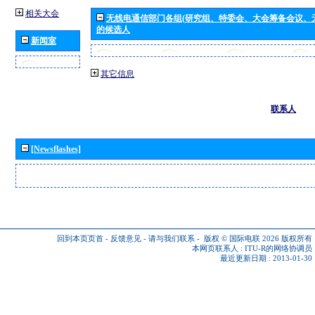
相关大会
无线电通信部门各组(研究组、特委会、大会筹备会议、
的候选人
新闻室
其它信息
联系人
[Newsflashes]
回到本页页首
-
反馈意见
-
请与我们联系
-
版权 © 国际电联 2026
版权所有
本网页联系人 :
ITU-R的网络协调员
最近更新日期 : 2013-01-30