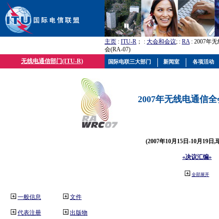
主页
:
ITU-R
； :
大会和会议
; :
RA
: 2007
会(RA-07)
无线电通信部门(ITU-R)
国际电联三大部门
新闻室
各项活动
2007年无线电通信全会(
(2007年10月15日-10月19日
«决议汇编»
全部展开
一般信息
文件
代表注册
出版物