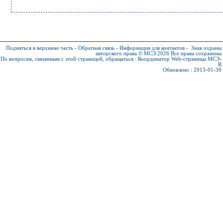
Подняться в верхнюю часть
-
Обратная связь
-
Информация для контактов
-
Знак охраны
авторского права © МСЭ 2026
Все права сохранены
По вопросам, связанным с этой страницей, обращаться :
Координатор Web-страницы МСЭ-
R
Обновлено : 2013-01-30