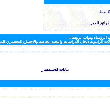
طرائق العمل
الرؤساء ونواب الرؤساء
ات الراديوية (لجان الدراسات واللجنة الخاصة والاجتماع التحضيري للمؤ
بيانات للاستفسار