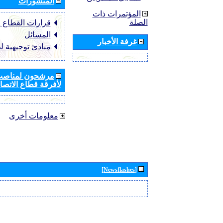
المنشورات
المؤتمرات ذات
الصلة
قرارات القطاع ‏ITU-R
المسائل
غرفة الأخبار
مبادئ توجيهية ل
مرشحون لمناصب 
لأفرقة قطاع الاتصال
معلومات أخرى
[Newsflashes]