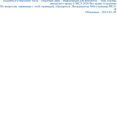
Подняться в верхнюю часть
-
Обратная связь
-
Информация для контактов
-
Знак охраны
авторского права © МСЭ 2026
Все права сохранены
По вопросам, связанным с этой страницей, обращаться :
Координатор Web-страницы МСЭ-
R
Обновлено : 2013-01-30