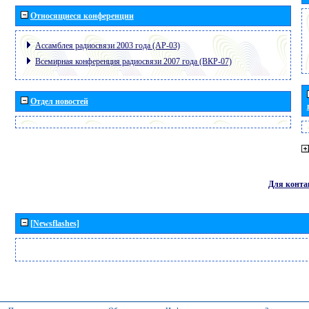
Относящиеся конференции
Ассамблея радиосвязи 2003 года (АР-03)
Всемирная конференция радиосвязи 2007 года (ВКР-07)
Отдел новостей
Для конта
[Newsflashes]