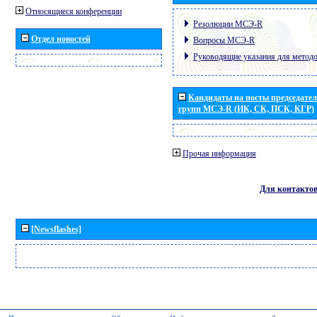
Относящиеся конференции
Резолюции МСЭ-R
Отдел новостей
Вопросы МСЭ-R
Руководящие указания для метод
Кандидаты на посты председател
групп МСЭ-R (ИК, СК, ПСК, КГР)
Прочая информация
Для контакто
[Newsflashes]