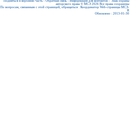
Подняться в верхнюю часть
-
Обратная связь
-
Информация для контактов
-
Знак охраны
авторского права © МСЭ 2026
Все права сохранены
По вопросам, связанным с этой страницей, обращаться :
Координатор Web-страницы МСЭ-
R
Обновлено : 2013-01-30