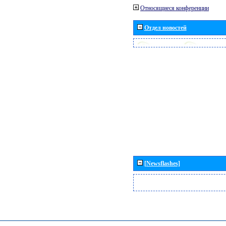
Относящиеся конференции
Отдел новостей
[Newsflashes]