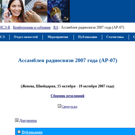
МСЭ-R
:
Конференции и собрания
:
RA
: Ассамблея радиосвязи 2007 года (АР-07)
МСЭ
Отдел новостей
Мероприятия
Публикации
Статистика
С
Ассамблея радиосвязи 2007 года (АР-07)
(Женева, Швейцария, 15 октября - 19 октября 2007 года)
Сборник резолюций
Свернуть все
Документы
Публикации