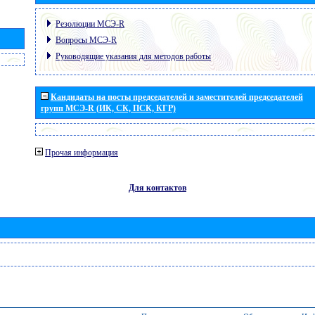
Резолюции МСЭ-R
Вопросы МСЭ-R
Руководящие указания для методов работы
Кандидаты на посты председателей и заместителей председателей
групп МСЭ-R (ИК, СК, ПСК, КГР)
Прочая информация
Для контактов