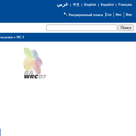
عربي
English
Español
Français
|
中文
|
|
|
Расширенный поиск
ведения о МСЭ