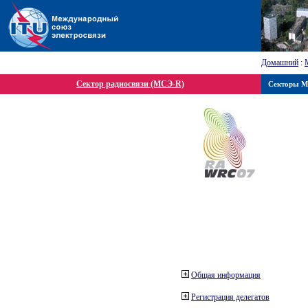
Домашний
:
Сектор радиосвязи (МСЭ-R)
Секторы 
Общая информация
Регистрация делегатов