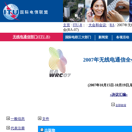
主页
:
ITU-R
； :
大会和会议
; :
RA
: 2007
会(RA-07)
无线电通信部门(ITU-R)
国际电联三大部门
新闻室
各项活动
2007年无线电通信全会(
(2007年10月15日-10月19日
«决议汇编»
全部收缩
一般信息
文件
代表注册
出版物