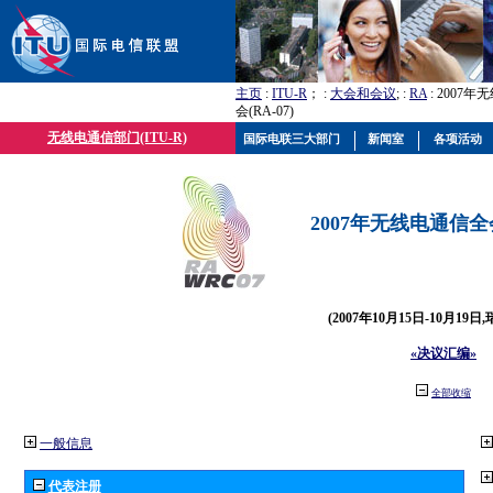
主页
:
ITU-R
； :
大会和会议
; :
RA
: 2007
会(RA-07)
无线电通信部门(ITU-R)
国际电联三大部门
新闻室
各项活动
2007年无线电通信全会(
(2007年10月15日-10月19日
«决议汇编»
全部收缩
一般信息
代表注册