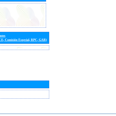
entes
(CE, Comisión Especial, RPC, GAR)