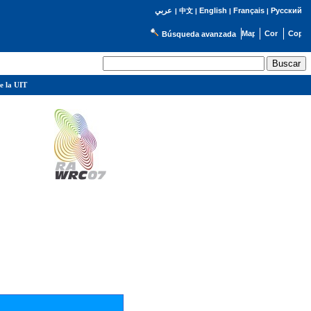
English
Français
Русский
عربي
|
中文
|
|
|
Búsqueda avanzada
e la UIT