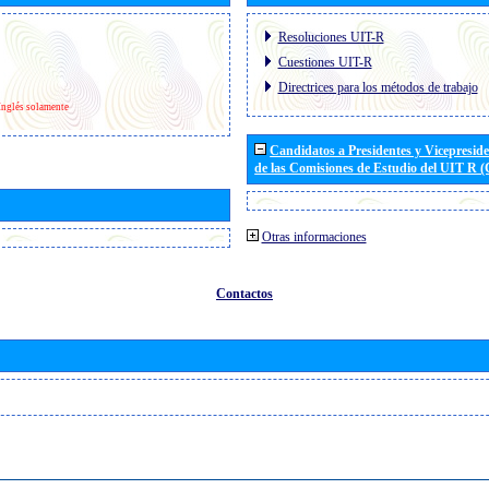
Resoluciones UIT-R
Cuestiones UIT-R
Directrices para los métodos de trabajo
Inglés solamente
Candidatos a Presidentes y Vicepresid
de las Comisiones de Estudio del UIT R 
Otras informaciones
Contactos