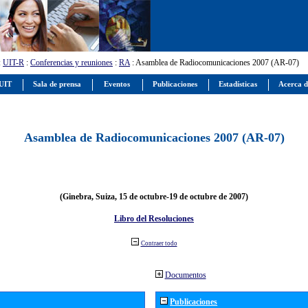
:
UIT-R
:
Conferencias y reuniones
:
RA
: Asamblea de Radiocomunicaciones 2007 (AR-07)
 UIT
Sala de prensa
Eventos
Publicaciones
Estadísticas
Acerca d
Asamblea de Radiocomunicaciones 2007 (AR-07)
(Ginebra, Suiza, 15 de octubre-19 de octubre de 2007)
Libro del Resoluciones
Contraer todo
Documentos
Publicaciones