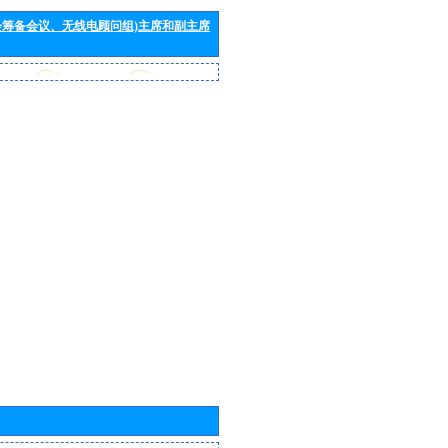
会筹备会议、无线电顾问组)主席和副主席