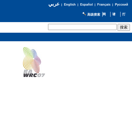
عربي
English
Español
Français
Русский
|
|
|
|
高级搜索