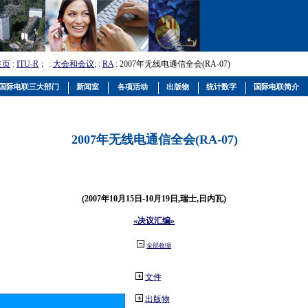
主页
:
ITU-R
； :
大会和会议
; :
RA
: 2007年无线电通信全会(RA-07)
国际电联三大部门
新闻室
各项活动
出版物
统计数字
国际电联简介
2007年无线电通信全会(RA-07)
(2007年10月15日-10月19日,瑞士,日内瓦)
«决议汇编»
全部收缩
文件
出版物