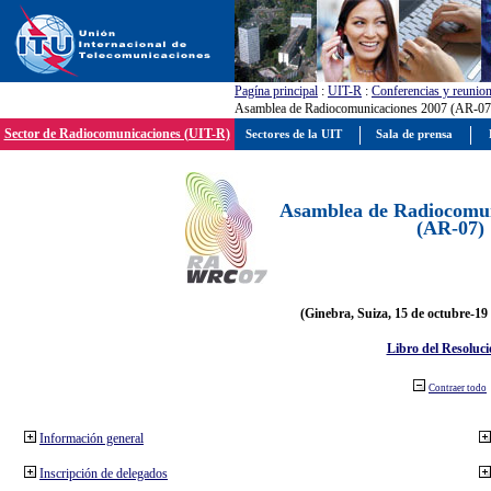
Pagína principal
:
UIT-R
:
Conferencias y reunio
Asamblea de Radiocomunicaciones 2007 (AR-07
Sector de Radiocomunicaciones (UIT-R)
Sectores de la UIT
Sala de prensa
Asamblea de Radiocomun
(AR-07)
(Ginebra, Suiza, 15 de octubre-19
Libro del Resoluci
Contraer todo
Información general
Inscripción de delegados