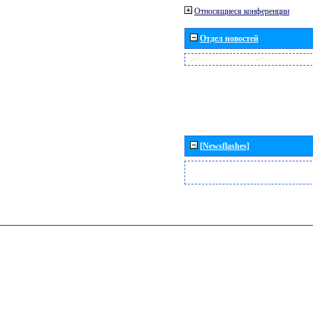
Относящиеся конференции
Отдел новостей
[Newsflashes]