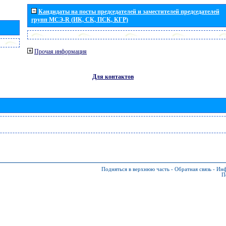
Кандидаты на посты председателей и заместителей председателей
групп МСЭ-R (ИК, СК, ПСК, КГР)
Прочая информация
Для контактов
Подняться в верхнюю часть
-
Обратная связь
-
Инф
П