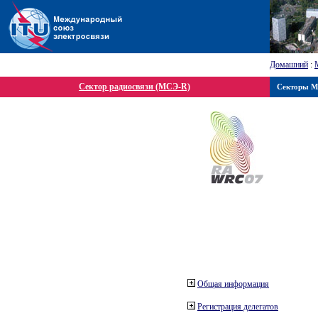
Домашний
:
Сектор радиосвязи (МСЭ-R)
Секторы 
Общая информация
Регистрация делегатов