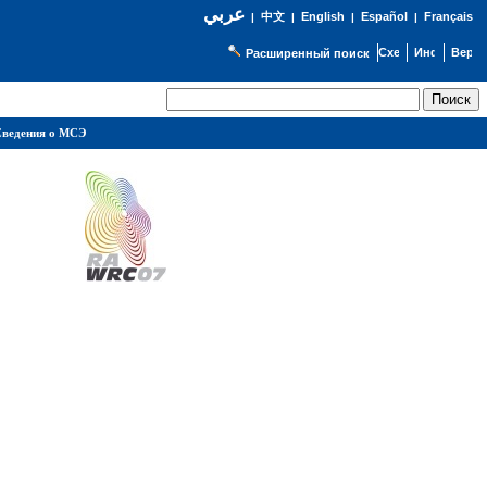
عربي
English
Español
Français
|
中文
|
|
|
Расширенный поиск
ведения о МСЭ