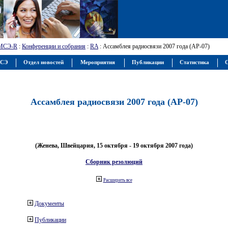
МСЭ-R
:
Конференции и собрания
:
RA
: Ассамблея радиосвязи 2007 года (АР-07)
МСЭ
Отдел новостей
Мероприятия
Публикации
Статистика
С
Ассамблея радиосвязи 2007 года (АР-07)
(Женева, Швейцария, 15 октября - 19 октября 2007 года)
Сборник резолюций
Расширить все
Документы
Публикации