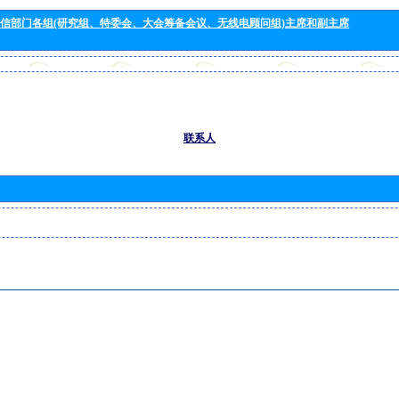
信部门各组(研究组、特委会、大会筹备会议、无线电顾问组)主席和副主席
联系人