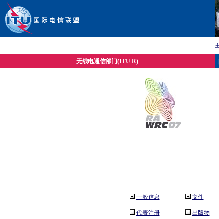
无线电通信部门(ITU-R)
一般信息
文件
代表注册
出版物