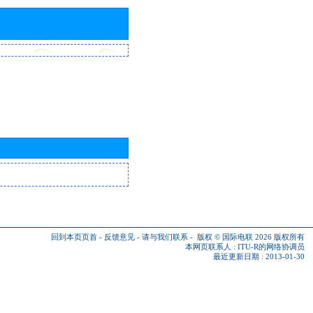
回到本页页首
-
反馈意见
-
请与我们联系
-
版权 © 国际电联 2026
版权所有
本网页联系人 :
ITU-R的网络协调员
最近更新日期 : 2013-01-30