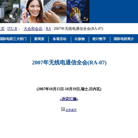
主页
:
ITU-R
； :
大会和会议
; :
RA
: 2007年无线电通信全会(RA-07)
国际电联三大部门
新闻室
各项活动
出版物
统计数字
国际电联简介
2007年无线电通信全会(RA-07)
(2007年10月15日-10月19日,瑞士,日内瓦)
«决议汇编»
全部展开