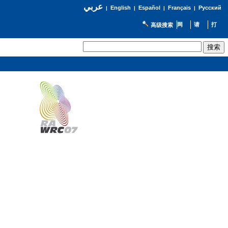
عربي
English
Español
Français
Русский
|
|
|
|
高级搜索