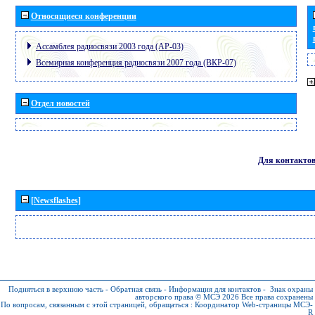
Относящиеся конференции
Ассамблея радиосвязи 2003 года (АР-03)
Всемирная конференция радиосвязи 2007 года (ВКР-07)
Отдел новостей
Для контакто
[Newsflashes]
Подняться в верхнюю часть
-
Обратная связь
-
Информация для контактов
-
Знак охраны
авторского права © МСЭ 2026
Все права сохранены
По вопросам, связанным с этой страницей, обращаться :
Координатор Web-страницы МСЭ-
R