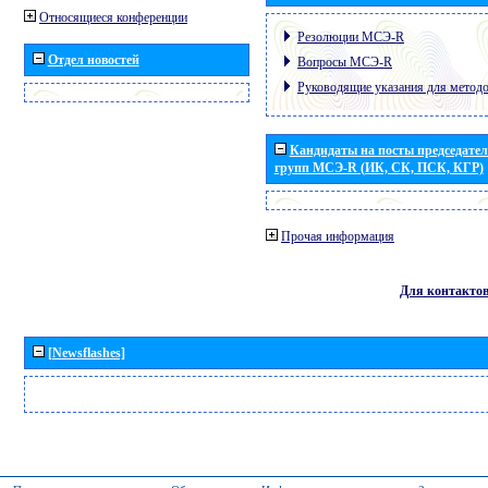
Относящиеся конференции
Резолюции МСЭ-R
Отдел новостей
Вопросы МСЭ-R
Руководящие указания для метод
Кандидаты на посты председател
групп МСЭ-R (ИК, СК, ПСК, КГР)
Прочая информация
Для контакто
[Newsflashes]