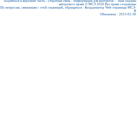
Подняться в верхнюю часть
-
Обратная связь
-
Информация для контактов
-
Знак охраны
авторского права © МСЭ 2026
Все права сохранены
По вопросам, связанным с этой страницей, обращаться :
Координатор Web-страницы МСЭ-
R
Обновлено : 2013-01-30