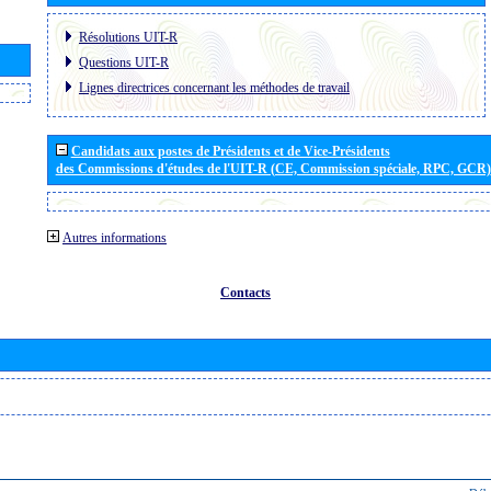
Résolutions UIT-R
Questions UIT-R
Lignes directrices concernant les méthodes de travail
Candidats aux postes de Présidents et de Vice-Présidents
des Commissions d'études de l'UIT-R (CE, Commission spéciale, RPC, GCR)
Autres informations
Contacts