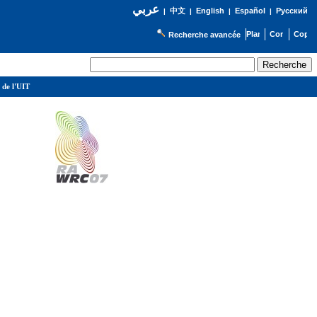
عربي
English
Español
Русский
|
中文
|
|
|
Recherche avancée
 de l'UIT