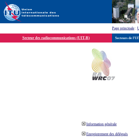
Page principale
:
Secteur des radiocommunications (UIT-R)
Secteurs de l'U
Information générale
Enregistrement des délégués