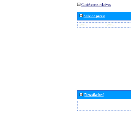
Conférences relatives
Salle de presse
[Newsflashes]