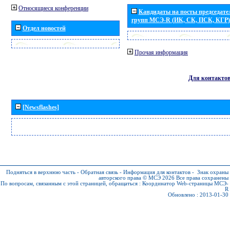
Относящиеся конференции
Кандидаты на посты председател
групп МСЭ-R (ИК, СК, ПСК, КГР)
Отдел новостей
Прочая информация
Для контакто
[Newsflashes]
Подняться в верхнюю часть
-
Обратная связь
-
Информация для контактов
-
Знак охраны
авторского права © МСЭ 2026
Все права сохранены
По вопросам, связанным с этой страницей, обращаться :
Координатор Web-страницы МСЭ-
R
Обновлено : 2013-01-30