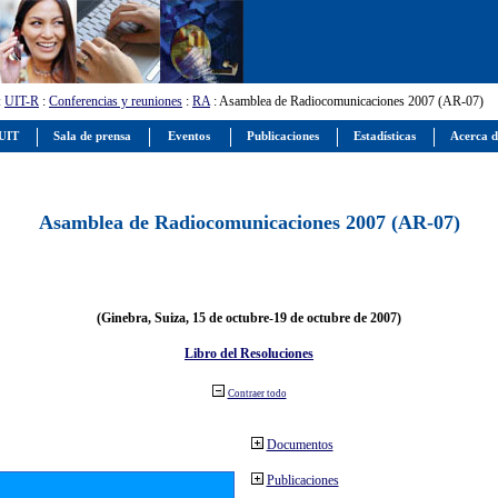
:
UIT-R
:
Conferencias y reuniones
:
RA
: Asamblea de Radiocomunicaciones 2007 (AR-07)
 UIT
Sala de prensa
Eventos
Publicaciones
Estadísticas
Acerca d
Asamblea de Radiocomunicaciones 2007 (AR-07)
(Ginebra, Suiza, 15 de octubre-19 de octubre de 2007)
Libro del Resoluciones
Contraer todo
Documentos
Publicaciones