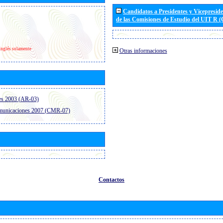
Candidatos a Presidentes y Vicepresid
de las Comisiones de Estudio del UIT R 
Inglés solamente
Otras informaciones
es 2003 (AR-03)
omunicaciones 2007 (CMR-07)
Contactos