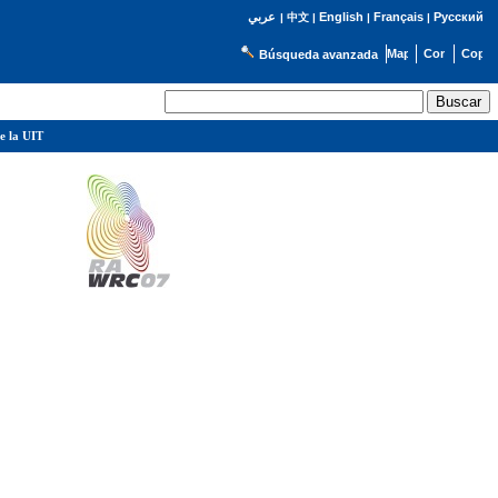
English
Français
Русский
عربي
|
中文
|
|
|
Búsqueda avanzada
e la UIT