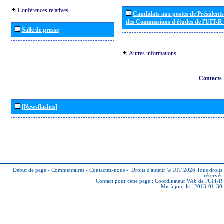
Conférences relatives
Candidats aux postes de Présidents 
des Commissions d'études de l'UIT-R
Salle de presse
Autres informations
Contacts
[Newsflashes]
Début de page
-
Commentaires
-
Contactez-nous
-
Droits d'auteur © UIT 2026
Tous droits
réservés
Contact pour cette page :
Coordinateur Web de l'UIT-R
Mis à jour le : 2013-01-30