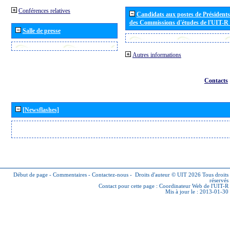
Conférences relatives
Candidats aux postes de Présidents 
des Commissions d'études de l'UIT-R
Salle de presse
Autres informations
Contacts
[Newsflashes]
Début de page
-
Commentaires
-
Contactez-nous
-
Droits d'auteur © UIT 2026
Tous droits
réservés
Contact pour cette page :
Coordinateur Web de l'UIT-R
Mis à jour le : 2013-01-30