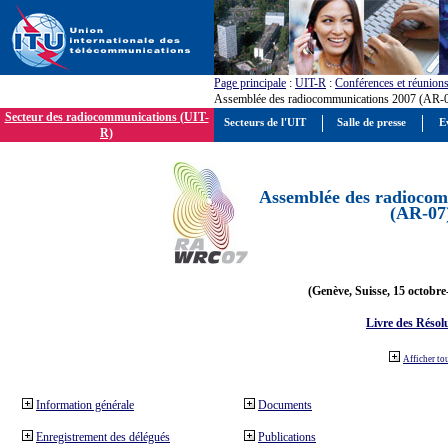
Page principale
:
UIT-R
:
Conférences et réunion
Assemblée des radiocommunications 2007 (AR-
Secteur des radiocommunications (UIT-
Secteurs de l'UIT
Salle de presse
E
R)
Assemblée des radiocom
(AR-07
(Genève, Suisse, 15 octobre
Livre des Résol
Afficher to
Information générale
Documents
Enregistrement des délégués
Publications