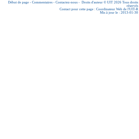
Début de page
-
Commentaires
-
Contactez-nous
-
Droits d'auteur © UIT 2026
Tous droits
réservés
Contact pour cette page :
Coordinateur Web de l'UIT-R
Mis à jour le : 2013-01-30