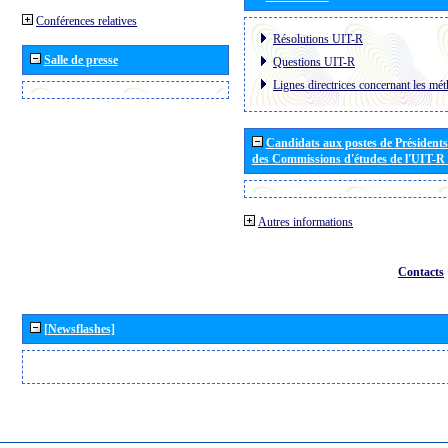
Conférences relatives
Résolutions UIT-R
Salle de presse
Questions UIT-R
Lignes directrices concernant les mét
Candidats aux postes de Présidents 
des Commissions d'études de l'UIT-R
Autres informations
Contacts
[Newsflashes]