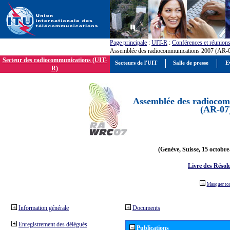
Page principale
:
UIT-R
:
Conférences et réunion
Assemblée des radiocommunications 2007 (AR-
Secteur des radiocommunications (UIT-
Secteurs de l'UIT
Salle de presse
E
R)
Assemblée des radiocom
(AR-07
(Genève, Suisse, 15 octobre
Livre des Résol
Masquer to
Information générale
Documents
Enregistrement des délégués
Publications