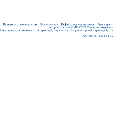
Подняться в верхнюю часть
-
Обратная связь
-
Информация для контактов
-
Знак охраны
авторского права © МСЭ 2026
Все права сохранены
По вопросам, связанным с этой страницей, обращаться :
Координатор Web-страницы МСЭ-
R
Обновлено : 2013-01-30