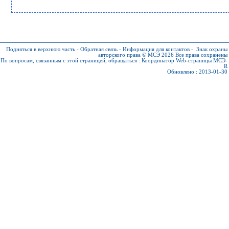
Подняться в верхнюю часть
-
Обратная связь
-
Информация для контактов
-
Знак охраны
авторского права © МСЭ 2026
Все права сохранены
По вопросам, связанным с этой страницей, обращаться :
Координатор Web-страницы МСЭ-
R
Обновлено : 2013-01-30