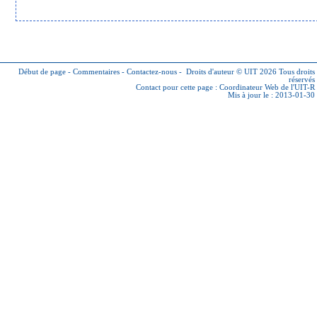
Début de page
-
Commentaires
-
Contactez-nous
-
Droits d'auteur © UIT 2026
Tous droits
réservés
Contact pour cette page :
Coordinateur Web de l'UIT-R
Mis à jour le : 2013-01-30