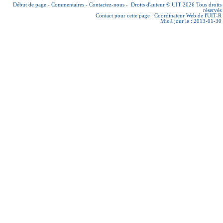
Début de page
-
Commentaires
-
Contactez-nous
-
Droits d'auteur © UIT 2026
Tous droits
réservés
Contact pour cette page :
Coordinateur Web de l'UIT-R
Mis à jour le : 2013-01-30