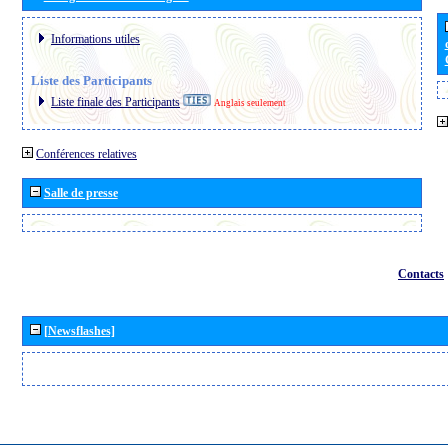
Informations utiles
Liste des Participants
Liste finale des Participants
Anglais seulement
Conférences relatives
Salle de presse
Contacts
[Newsflashes]