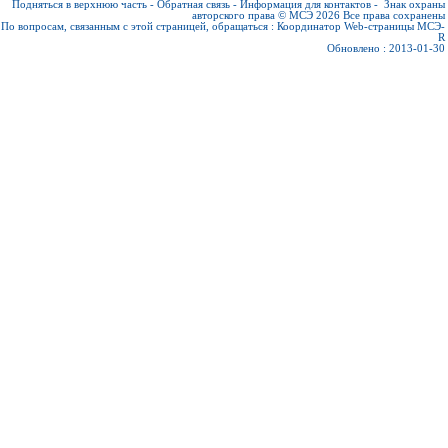
Подняться в верхнюю часть
-
Обратная связь
-
Информация для контактов
-
Знак охраны
авторского права © МСЭ 2026
Все права сохранены
По вопросам, связанным с этой страницей, обращаться :
Координатор Web-страницы МСЭ-
R
Обновлено : 2013-01-30