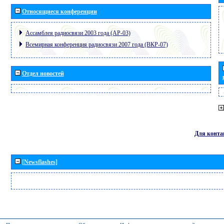
Относящиеся конференции
Ассамблея радиосвязи 2003 года (АР-03)
Всемирная конференция радиосвязи 2007 года (ВКР-07)
Отдел новостей
Для конта
[Newsflashes]