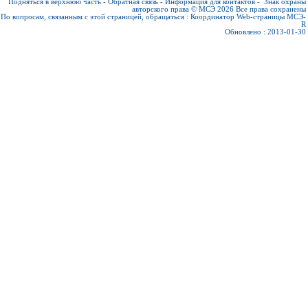
Подняться в верхнюю часть
-
Обратная связь
-
Информация для контактов
-
Знак охраны
авторского права © МСЭ 2026
Все права сохранены
По вопросам, связанным с этой страницей, обращаться :
Координатор Web-страницы МСЭ-
R
Обновлено : 2013-01-30