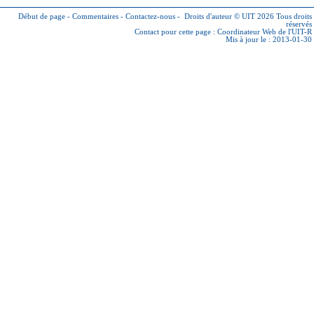
Début de page
-
Commentaires
-
Contactez-nous
-
Droits d'auteur © UIT 2026
Tous droits
réservés
Contact pour cette page :
Coordinateur Web de l'UIT-R
Mis à jour le : 2013-01-30