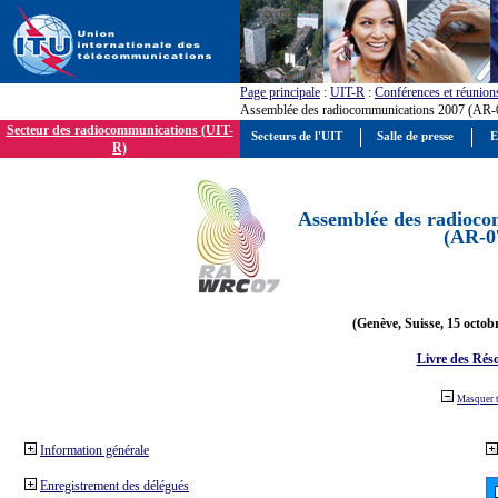
Page principale
:
UIT-R
:
Conférences et réunion
Assemblée des radiocommunications 2007 (AR-
Secteur des radiocommunications (UIT-
Secteurs de l'UIT
Salle de presse
E
R)
Assemblée des radioco
(AR-0
(Genève, Suisse, 15 octob
Livre des Réso
Masquer 
Information générale
Enregistrement des délégués