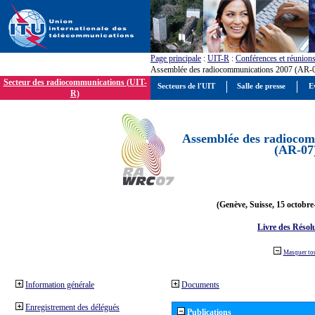
Page principale
:
UIT-R
:
Conférences et réunion
Assemblée des radiocommunications 2007 (AR-
Secteur des radiocommunications (UIT-
Secteurs de l'UIT
Salle de presse
E
R)
Assemblée des radiocom
(AR-07
(Genève, Suisse, 15 octobre
Livre des Résol
Masquer to
Information générale
Documents
Enregistrement des délégués
Publications