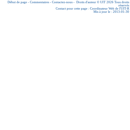
Début de page
-
Commentaires
-
Contactez-nous
-
Droits d'auteur © UIT 2026
Tous droits
réservés
Contact pour cette page :
Coordinateur Web de l'UIT-R
Mis à jour le : 2013-01-30