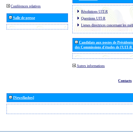
Conférences relatives
Résolutions UIT-R
Salle de presse
Questions UIT-R
Lignes directrices concernant les mét
Candidats aux postes de Présidents 
des Commissions d'études de l'UIT-R
Autres informations
Contacts
[Newsflashes]