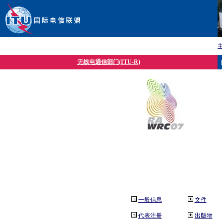
无线电通信部门(ITU-R)
一般信息
文件
代表注册
出版物