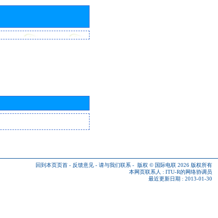
回到本页页首
-
反馈意见
-
请与我们联系
-
版权 © 国际电联 2026
版权所有
本网页联系人 :
ITU-R的网络协调员
最近更新日期 : 2013-01-30