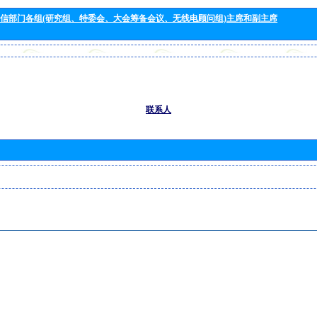
信部门各组(研究组、特委会、大会筹备会议、无线电顾问组)主席和副主席
联系人