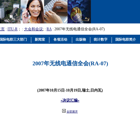
主页
:
ITU-R
； :
大会和会议
; :
RA
: 2007年无线电通信全会(RA-07)
国际电联三大部门
新闻室
各项活动
出版物
统计数字
国际电联简介
2007年无线电通信全会(RA-07)
(2007年10月15日-10月19日,瑞士,日内瓦)
«决议汇编»
全部展开