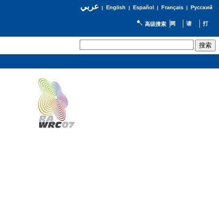
عربي
English
Español
Français
Русский
|
|
|
|
高级搜索