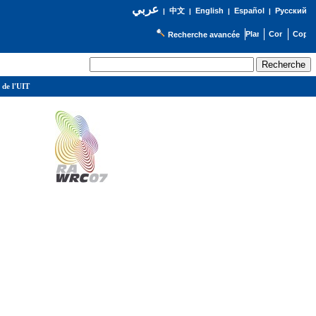
عربي
English
Español
Русский
|
中文
|
|
|
Recherche avancée
 de l'UIT