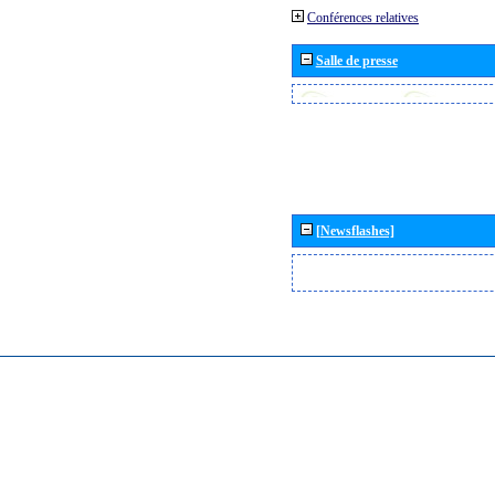
Conférences relatives
Salle de presse
[Newsflashes]