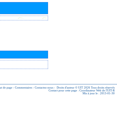
ut de page
-
Commentaires
-
Contactez-nous
-
Droits d'auteur © UIT 2026
Tous droits réservés
Contact pour cette page :
Coordinateur Web de l'UIT-R
Mis à jour le : 2013-01-30