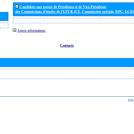
Candidats aux postes de Présidents et de Vice-Présidents
des Commissions d'études de l'UIT-R (CE, Commission spéciale, RPC, GCR)
Autres informations
Contacts
Déb