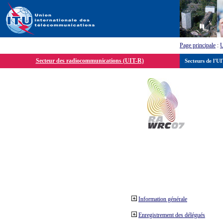
Page principale
:
Secteur des radiocommunications (UIT-R)
Secteurs de l'U
Information générale
Enregistrement des délégués