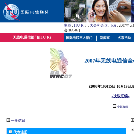
主页
:
ITU-R
； :
大会和会议
; :
RA
: 2007
会(RA-07)
无线电通信部门(ITU-R)
国际电联三大部门
新闻室
各项活动
2007年无线电通信全会(
(2007年10月15日-10月19日
«决议汇编»
全部收缩
一般信息
代表注册