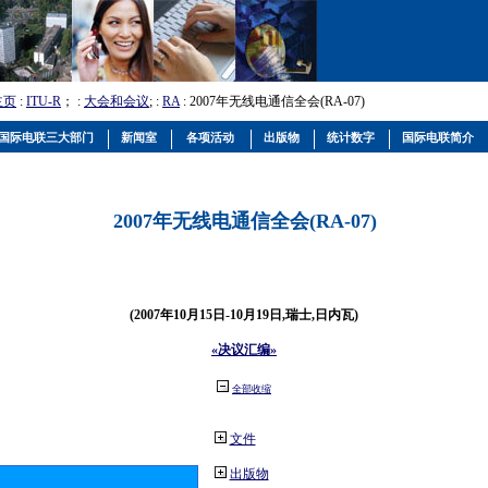
主页
:
ITU-R
； :
大会和会议
; :
RA
: 2007年无线电通信全会(RA-07)
国际电联三大部门
新闻室
各项活动
出版物
统计数字
国际电联简介
2007年无线电通信全会(RA-07)
(2007年10月15日-10月19日,瑞士,日内瓦)
«决议汇编»
全部收缩
文件
出版物