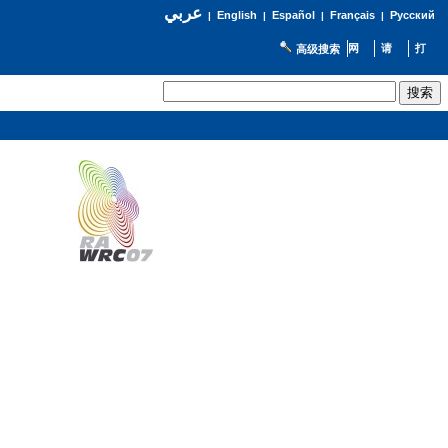
عربي
English
Español
Français
Русский
|
|
|
|
高级搜索