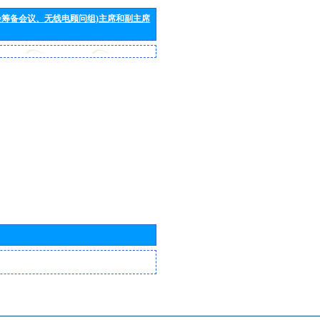
会筹备会议、无线电顾问组)主席和副主席