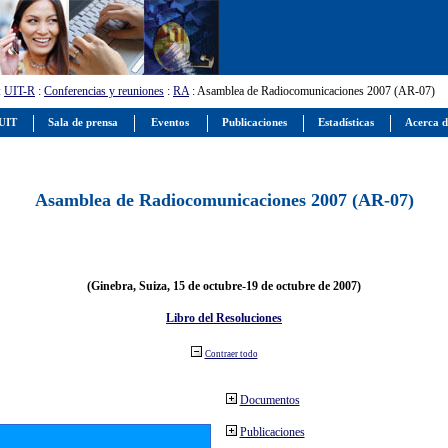
:
UIT-R
:
Conferencias y reuniones
:
RA
: Asamblea de Radiocomunicaciones 2007 (AR-07)
 UIT
Sala de prensa
Eventos
Publicaciones
Estadísticas
Acerca d
Asamblea de Radiocomunicaciones 2007 (AR-07)
(Ginebra, Suiza, 15 de octubre-19 de octubre de 2007)
Libro del Resoluciones
Contraer todo
Documentos
Publicaciones