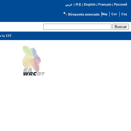
English
Français
Русский
عربي
|
中文
|
|
|
Búsqueda avanzada
e la UIT