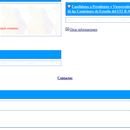
Candidatos a Presidentes y Vicepresid
de las Comisiones de Estudio del UIT R 
Inglés solamente
Otras informaciones
Contactos