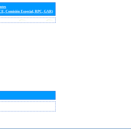
entes
(CE, Comisión Especial, RPC, GAR)