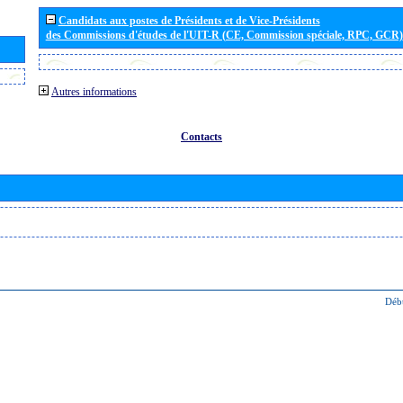
Candidats aux postes de Présidents et de Vice-Présidents
des Commissions d'études de l'UIT-R (CE, Commission spéciale, RPC, GCR)
Autres informations
Contacts
Déb