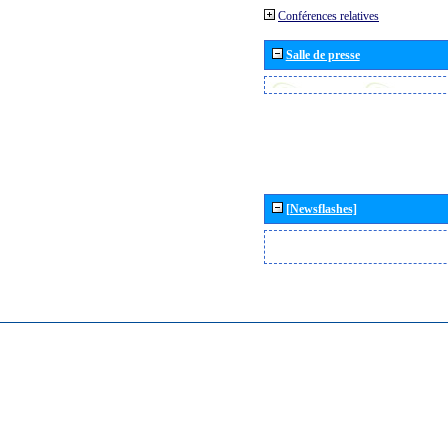
Conférences relatives
Salle de presse
[Newsflashes]