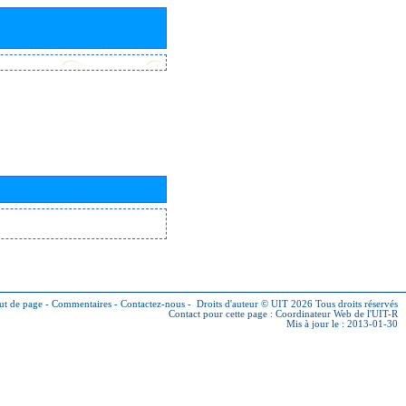
ut de page
-
Commentaires
-
Contactez-nous
-
Droits d'auteur © UIT 2026
Tous droits réservés
Contact pour cette page :
Coordinateur Web de l'UIT-R
Mis à jour le : 2013-01-30