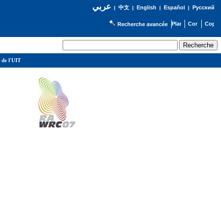
عربي
English
Español
Русский
|
中文
|
|
|
Recherche avancée
 de l'UIT