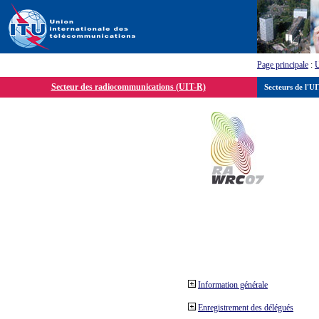
Page principale
:
Secteur des radiocommunications (UIT-R)
Secteurs de l'U
Information générale
Enregistrement des délégués