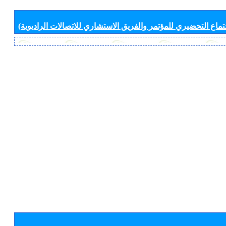
جتماع التحضيري للمؤتمر والفريق الاستشاري للاتصالات الراديوية)