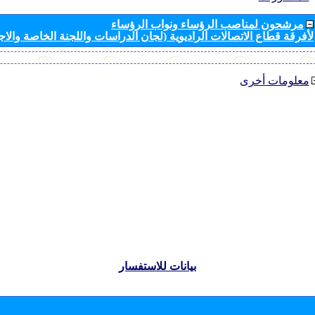
مرشحون لمناصب الرؤساء ونواب الرؤساء
لأفرقة قطاع الاتصالات الراديوية (لجان الدراسات واللجنة الخاصة والا
معلومات أخرى
بيانات للاستفسار