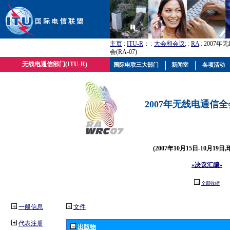
主页
:
ITU-R
； :
大会和会议
; :
RA
: 2007
会(RA-07)
无线电通信部门(ITU-R)
国际电联三大部门
新闻室
各项活动
2007年无线电通信全会(
(2007年10月15日-10月19日
«决议汇编»
全部收缩
一般信息
文件
代表注册
出版物