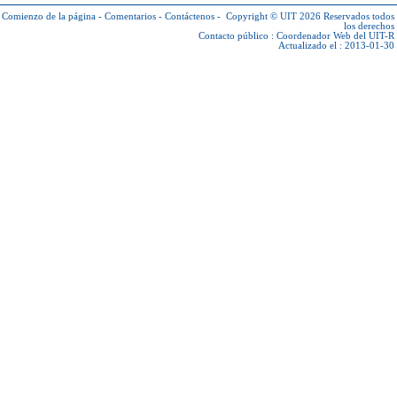
Comienzo de la página
-
Comentarios
-
Contáctenos
-
Copyright © UIT 2026
Reservados todos
los derechos
Contacto público :
Coordenador Web del UIT-R
Actualizado el : 2013-01-30