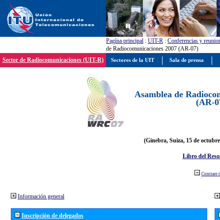
Pagína principal
:
UIT-R
:
Conferencias y reunio
de Radiocomunicaciones 2007 (AR-07)
Sector de Radiocomunicaciones (UIT-R)
Sectores de la UIT
Sala de prensa
Asamblea de Radiocom
(AR-0
(Ginebra, Suiza, 15 de octubre
Libro del Reso
Contraer 
Información general
Inscripción de delegados