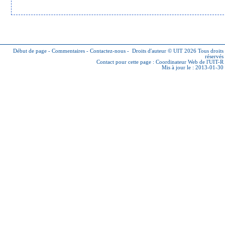
Début de page
-
Commentaires
-
Contactez-nous
-
Droits d'auteur © UIT 2026
Tous droits
réservés
Contact pour cette page :
Coordinateur Web de l'UIT-R
Mis à jour le : 2013-01-30