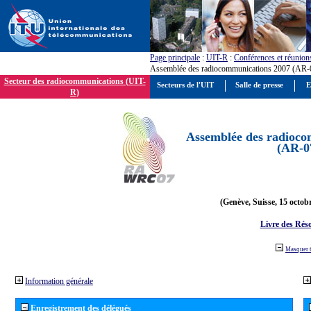
Page principale
:
UIT-R
:
Conférences et réunion
Assemblée des radiocommunications 2007 (AR-
Secteur des radiocommunications (UIT-
Secteurs de l'UIT
Salle de presse
E
R)
Assemblée des radioco
(AR-0
(Genève, Suisse, 15 octob
Livre des Réso
Masquer 
Information générale
Enregistrement des délégués