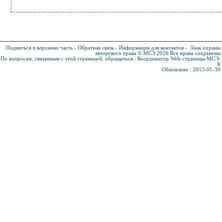
Подняться в верхнюю часть
-
Обратная связь
-
Информация для контактов
-
Знак охраны
авторского права © МСЭ 2026
Все права сохранены
По вопросам, связанным с этой страницей, обращаться :
Координатор Web-страницы МСЭ-
R
Обновлено : 2013-01-30