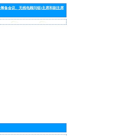
会筹备会议、无线电顾问组)主席和副主席