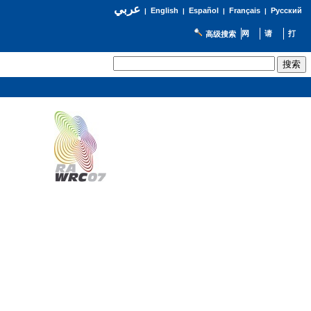
عربي
English
Español
Français
Русский
|
|
|
|
高级搜索