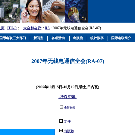
主页
:
ITU-R
； :
大会和会议
; :
RA
: 2007年无线电通信全会(RA-07)
国际电联三大部门
新闻室
各项活动
出版物
统计数字
国际电联简介
2007年无线电通信全会(RA-07)
(2007年10月15日-10月19日,瑞士,日内瓦)
«决议汇编»
全部收缩
文件
出版物