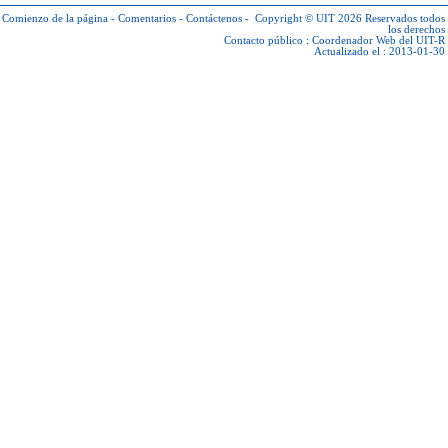
Comienzo de la página
-
Comentarios
-
Contáctenos
-
Copyright © UIT 2026
Reservados todos
los derechos
Contacto público :
Coordenador Web del UIT-R
Actualizado el : 2013-01-30