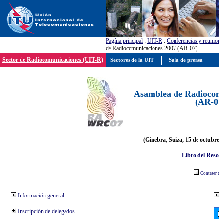
Pagína principal
:
UIT-R
:
Conferencias y reunio
de Radiocomunicaciones 2007 (AR-07)
Sector de Radiocomunicaciones (UIT-R)
Sectores de la UIT
Sala de prensa
Asamblea de Radiocom
(AR-0
(Ginebra, Suiza, 15 de octubre
Libro del Reso
Contraer 
Información general
Inscripción de delegados