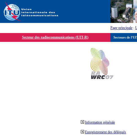
Page principale
:
Secteur des radiocommunications (UIT-R)
Secteurs de l'U
Information générale
Enregistrement des délégués