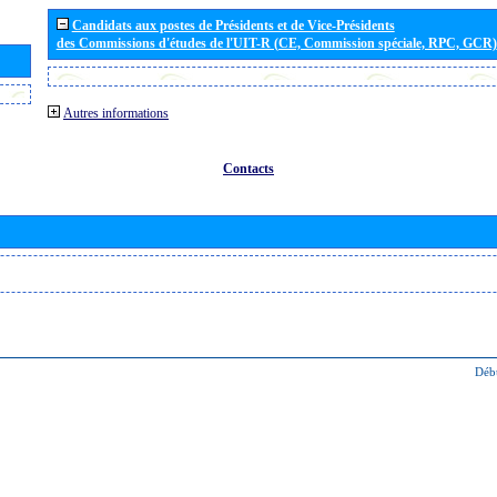
Candidats aux postes de Présidents et de Vice-Présidents
des Commissions d'études de l'UIT-R (CE, Commission spéciale, RPC, GCR)
Autres informations
Contacts
Déb