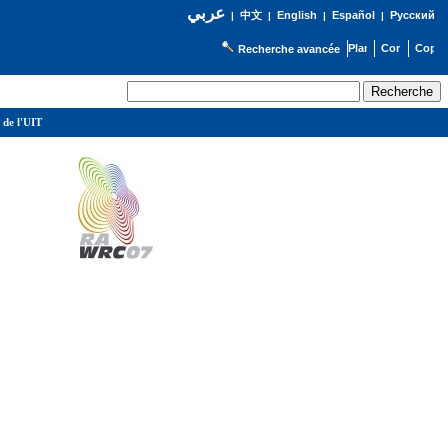
عربي
English
Español
Русский
|
中文
|
|
|
Recherche avancée
 de l'UIT