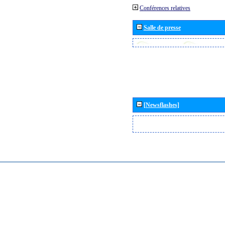
Conférences relatives
Salle de presse
[Newsflashes]