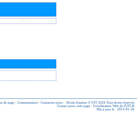
ut de page
-
Commentaires
-
Contactez-nous
-
Droits d'auteur © UIT 2026
Tous droits réservés
Contact pour cette page :
Coordinateur Web de l'UIT-R
Mis à jour le : 2013-01-30