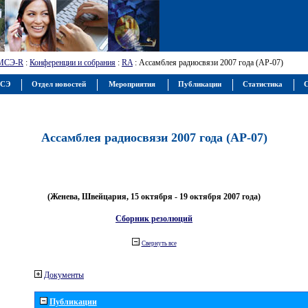
МСЭ-R
:
Конференции и собрания
:
RA
: Ассамблея радиосвязи 2007 года (АР-07)
МСЭ
Отдел новостей
Мероприятия
Публикации
Статистика
С
Ассамблея радиосвязи 2007 года (АР-07)
(Женева, Швейцария, 15 октября - 19 октября 2007 года)
Сборник резолюций
Свернуть все
Документы
Публикации