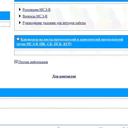
Резолюции МСЭ-R
Вопросы МСЭ-R
Руководящие указания для методов работы
Кандидаты на посты председателей и заместителей председателей
групп МСЭ-R (ИК, СК, ПСК, КГР)
Прочая информация
Для контактов