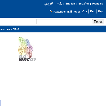
عربي
English
Español
Français
|
中文
|
|
|
Расширенный поиск
ведения о МСЭ