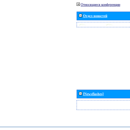
Относящиеся конференции
Отдел новостей
[Newsflashes]