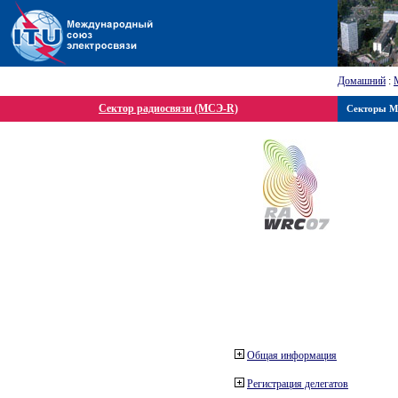
Домашний
:
Сектор радиосвязи (МСЭ-R)
Секторы 
Общая информация
Регистрация делегатов