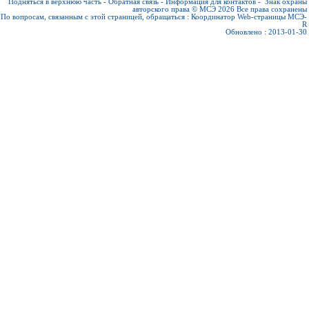
Подняться в верхнюю часть
-
Обратная связь
-
Информация для контактов
-
Знак охраны
авторского права © МСЭ 2026
Все права сохранены
По вопросам, связанным с этой страницей, обращаться :
Координатор Web-страницы МСЭ-
R
Обновлено : 2013-01-30