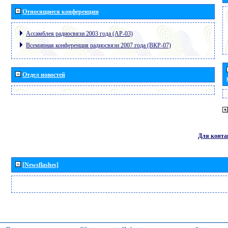
Относящиеся конференции
Ассамблея радиосвязи 2003 года (АР-03)
Всемирная конференция радиосвязи 2007 года (ВКР-07)
Отдел новостей
Для конта
[Newsflashes]