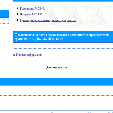
Резолюции МСЭ-R
Вопросы МСЭ-R
Руководящие указания для методов работы
Кандидаты на посты председателей и заместителей председателей
групп МСЭ-R (ИК, СК, ПСК, КГР)
Прочая информация
Для контактов