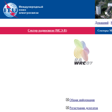
Домашний
:
Сектор радиосвязи (МСЭ-R)
Секторы 
Общая информация
Регистрация делегатов