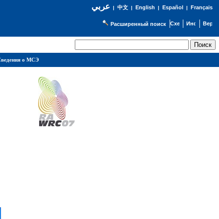
عربي
English
Español
Français
|
中文
|
|
|
Расширенный поиск
ведения о МСЭ