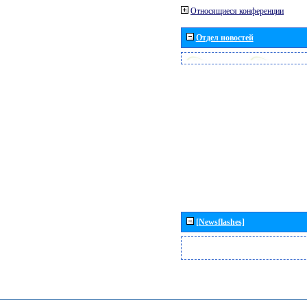
Относящиеся конференции
Отдел новостей
[Newsflashes]