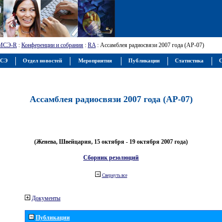
МСЭ-R
:
Конференции и собрания
:
RA
: Ассамблея радиосвязи 2007 года (АР-07)
МСЭ
Отдел новостей
Мероприятия
Публикации
Статистика
С
Ассамблея радиосвязи 2007 года (АР-07)
(Женева, Швейцария, 15 октября - 19 октября 2007 года)
Сборник резолюций
Свернуть все
Документы
Публикации